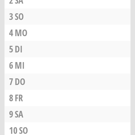
2
SA
3
SO
4
MO
5
DI
6
MI
7
DO
8
FR
9
SA
10
SO