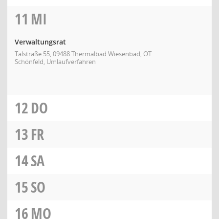
11
MI
Verwaltungsrat
Talstraße 55, 09488 Thermalbad Wiesenbad, OT
Schönfeld, Umlaufverfahren
12
DO
13
FR
14
SA
15
SO
16
MO