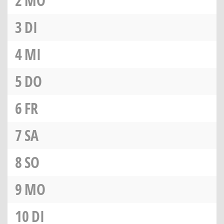
2
MO
3
DI
4
MI
5
DO
6
FR
7
SA
8
SO
9
MO
10
DI