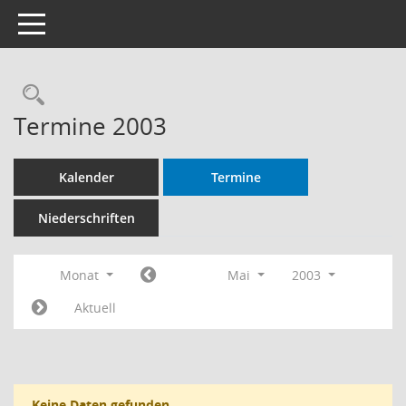
Toggle navigation
Rechercheauswahl
Termine 2003
Kalender
Termine
Niederschriften
Monat
Mai
2003
Aktuell
Keine Daten gefunden.