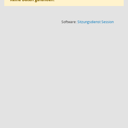
(Wird in
Software:
Sitzungsdienst
Session