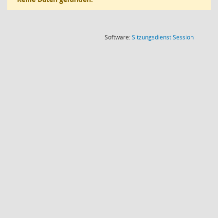
(Wird in
Software:
Sitzungsdienst
Session