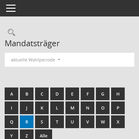
Toggle navigation
Rechercheauswahl
Mandatsträger
aktuelle Wahlperiode
A
B
C
D
E
F
G
H
I
J
K
L
M
N
O
P
Q
R
S
T
U
V
W
X
Y
Z
Alle