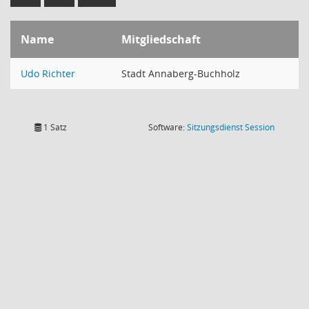
Name
Mitgliedschaft
Udo Richter
Stadt Annaberg-Buchholz
(Wird in
1 Satz
Software:
Sitzungsdienst
Session