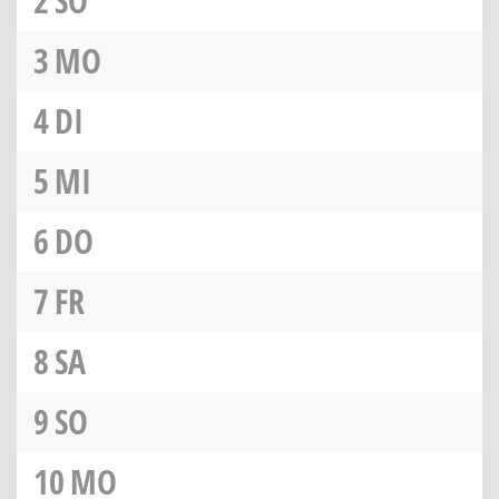
2
SO
3
MO
4
DI
5
MI
6
DO
7
FR
8
SA
9
SO
10
MO