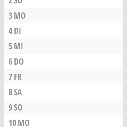
2
SO
3
MO
4
DI
5
MI
6
DO
7
FR
8
SA
9
SO
10
MO