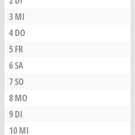
2
DI
3
MI
4
DO
5
FR
6
SA
7
SO
8
MO
9
DI
10
MI