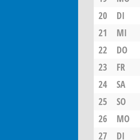
20
DI
21
MI
22
DO
23
FR
24
SA
25
SO
26
MO
27
DI