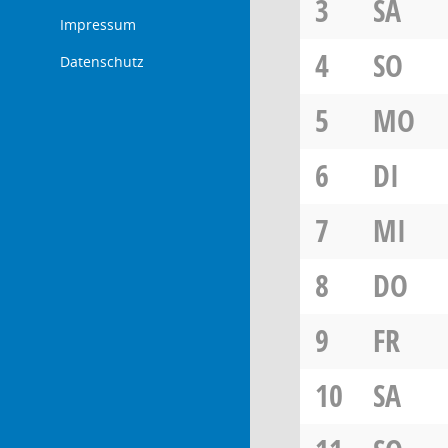
3
SA
Impressum
4
SO
Datenschutz
5
MO
6
DI
7
MI
8
DO
9
FR
10
SA