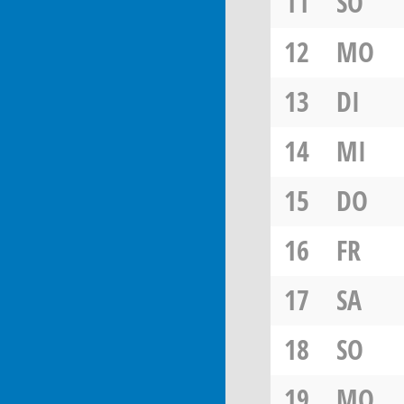
11
SO
12
MO
13
DI
14
MI
15
DO
16
FR
17
SA
18
SO
19
MO